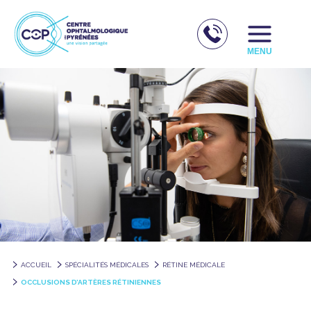
Aller
au
contenu
MENU
ACCUEIL
SPÉCIALITÉS MÉDICALES
RÉTINE MÉDICALE
OCCLUSIONS D’ARTÈRES RÉTINIENNES